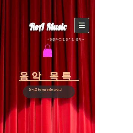
​ReA Music
~ 웅장하고 감동적인 음악 ~
​음악 목록
It will be on sale soon!